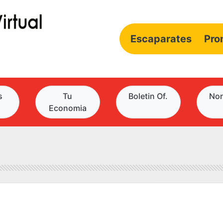
Escaparates
Pro
s
Tu
Boletin Of.
Nor
Economia