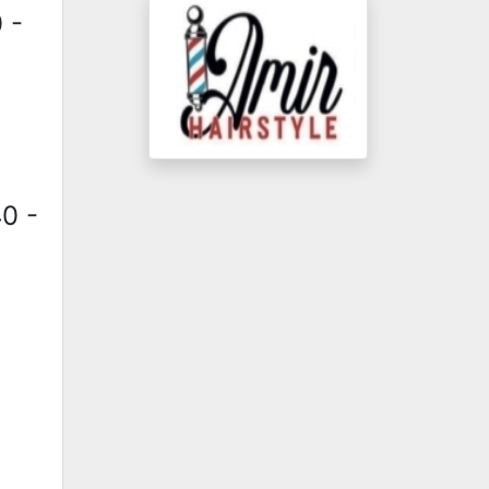
 -
40 -