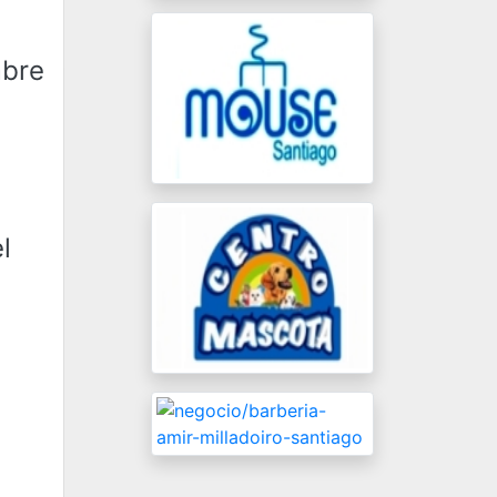
mbre
l