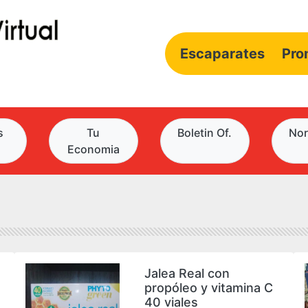
Escaparates
Pro
s
Tu
Boletin Of.
Nor
Economia
Jalea Real con
propóleo y vitamina C
40 viales